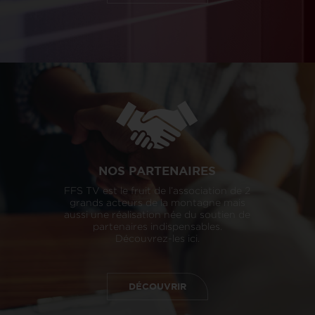
NOS PARTENAIRES
FFS TV est le fruit de l’association de 2
grands acteurs de la montagne mais
aussi une réalisation née du soutien de
partenaires indispensables.
Découvrez-les ici.
DÉCOUVRIR