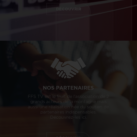
DÉCOUVRIR
NOS PARTENAIRES
FFS TV est le fruit de l’association de 2
grands acteurs de la montagne mais
aussi une réalisation née du soutien de
partenaires indispensables.
Découvrez-les ici.