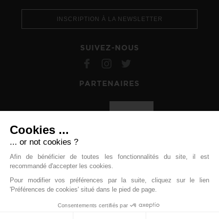
INSCRIPTION À LA NEWSLETTER
SUIVEZ-NOUS
PARTENAIRES
Cookies ...
... or not cookies ?
Afin de bénéficier de toutes les fonctionnalités du site, il est
recommandé d'accepter les cookies.
Pour modifier vos préférences par la suite, cliquez sur le lien
'Préférences de cookies' situé dans le pied de page.
Mentions légales
©ffstv | Tous droits réservés |
Consentements certifiés par
Cliquez-ici pour modifier vos préférences en matière de