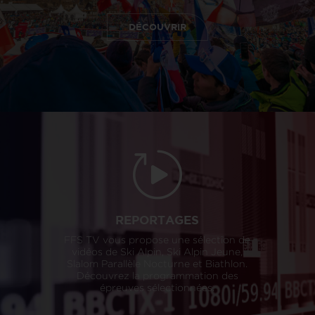
DÉCOUVRIR
REPORTAGES
FFS TV vous propose une sélection de
vidéos de Ski Alpin, Ski Alpin Jeune,
Slalom Parallèle Nocturne et Biathlon.
Découvrez la programmation des
épreuves sélectionnées.