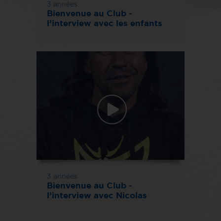
3 années
Bienvenue au Club -
l’interview avec les enfants
3 années
Bienvenue au Club -
l’interview avec Nicolas