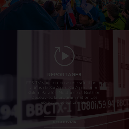
REPORTAGES
FFS TV vous propose une sélection de
vidéos de Ski Alpin, Ski Alpin Jeune,
Slalom Parallèle Nocturne et Biathlon.
Découvrez la programmation des
épreuves sélectionnées.
DÉCOUVRIR