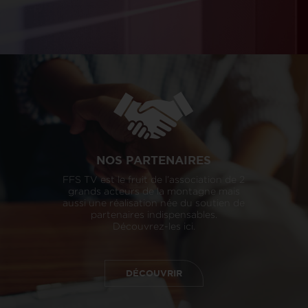
NOS PARTENAIRES
FFS TV est le fruit de l’association de 2
grands acteurs de la montagne mais
aussi une réalisation née du soutien de
partenaires indispensables.
Découvrez-les ici.
DÉCOUVRIR