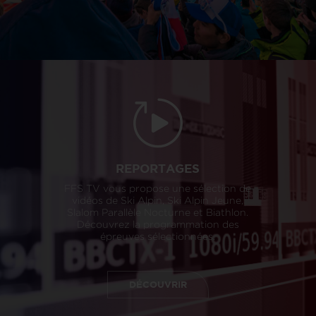
REPORTAGES
FFS TV vous propose une sélection de
vidéos de Ski Alpin, Ski Alpin Jeune,
Slalom Parallèle Nocturne et Biathlon.
Découvrez la programmation des
épreuves sélectionnées.
DÉCOUVRIR