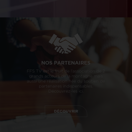
NOS PARTENAIRES
FFS TV est le fruit de l’association de 2
grands acteurs de la montagne mais
aussi une réalisation née du soutien de
partenaires indispensables.
Découvrez-les ici.
DÉCOUVRIR