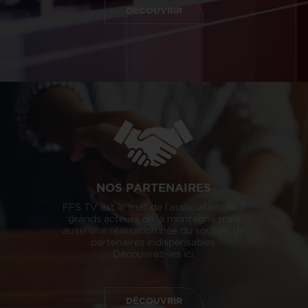
DÉCOUVRIR
NOS PARTENAIRES
FFS TV est le fruit de l’association de 2
grands acteurs de la montagne mais
aussi une réalisation née du soutien de
partenaires indispensables.
Découvrez-les ici.
DÉCOUVRIR