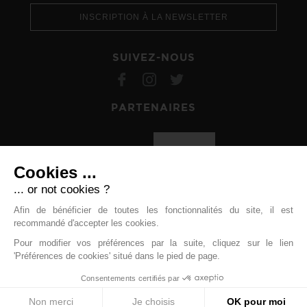
INSCRIPTION À LA NEWSLETTER
SUIVEZ-NOUS
PARTENAIRES
Cookies ...
... or not cookies ?
Afin de bénéficier de toutes les fonctionnalités du site, il est
recommandé d'accepter les cookies.
Pour modifier vos préférences par la suite, cliquez sur le lien
'Préférences de cookies' situé dans le pied de page.
Mentions légales
©ffstv | Tous droits réservés |
Consentements certifiés par
Cliquez-ici pour modifier vos préférences en matière de
cookies
Non merci
Je choisis
OK pour moi