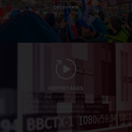
DÉCOUVRIR
REPORTAGES
FFS TV vous propose une sélection de
vidéos de Ski Alpin, Ski Alpin Jeune,
Slalom Parallèle Nocturne et Biathlon.
Découvrez la programmation des
épreuves sélectionnées.