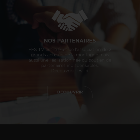
NOS PARTENAIRES
FFS TV est le fruit de l’association de 2
grands acteurs de la montagne mais
aussi une réalisation née du soutien de
partenaires indispensables.
Découvrez-les ici.
DÉCOUVRIR