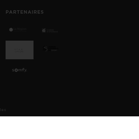
PARTENAIRES
préférences pour contrôler la manière dont vos informations sont manipulées.
ies