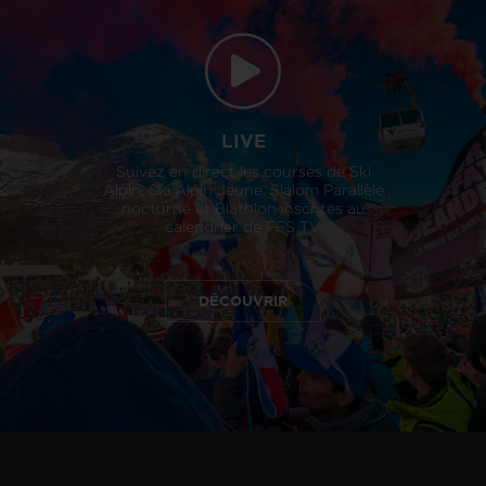
LIVE
Suivez en direct les courses de Ski
Alpin, Ski Alpin Jeune, Slalom Parallèle
nocturne et Biathlon inscrites au
calendrier de FFS TV.
DÉCOUVRIR