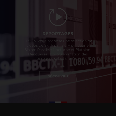
REPORTAGES
FFS TV vous propose une sélection de
vidéos de Ski Alpin, Ski Alpin Jeune,
Slalom Parallèle Nocturne et Biathlon.
Découvrez la programmation des
épreuves sélectionnées.
DÉCOUVRIR