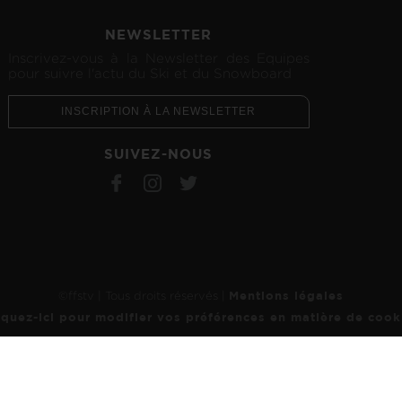
NEWSLETTER
Inscrivez-vous à la Newsletter des Equipes
pour suivre l'actu du Ski et du Snowboard
INSCRIPTION À LA NEWSLETTER
SUIVEZ-NOUS
Mentions légales
©ffstv | Tous droits réservés |
ialité, en garantissant la conformité avec les réglementations. Personnalisez vos 
iquez-ici pour modifier vos préférences en matière de cook