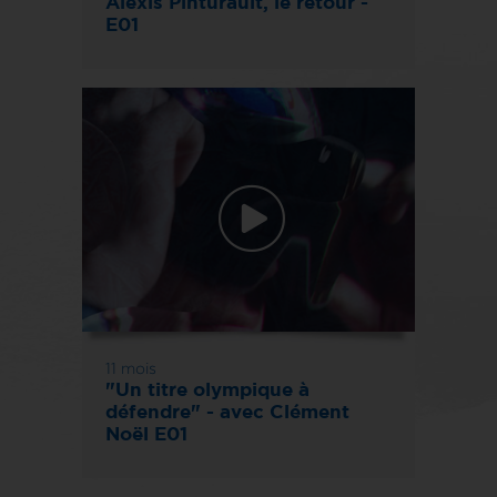
Alexis Pinturault, le retour -
E01
11 mois
"Un titre olympique à
défendre" - avec Clément
Noël E01