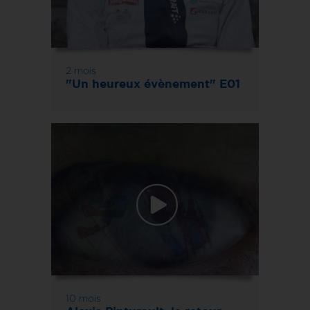
2 mois
"Un heureux évènement" E01
10 mois