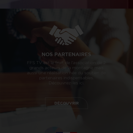
NOS PARTENAIRES
FFS TV est le fruit de l’association de 2
grands acteurs de la montagne mais
aussi une réalisation née du soutien de
partenaires indispensables.
Découvrez-les ici.
DÉCOUVRIR