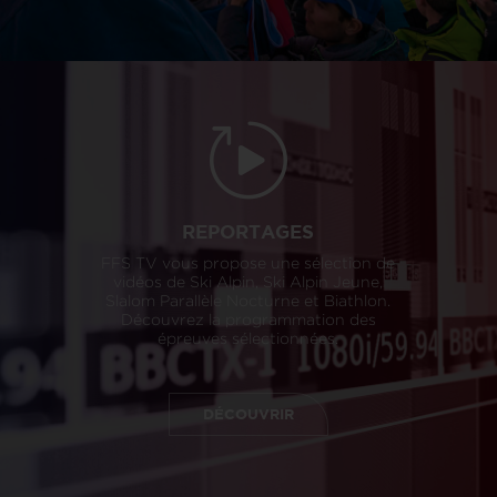
REPORTAGES
FFS TV vous propose une sélection de
vidéos de Ski Alpin, Ski Alpin Jeune,
Slalom Parallèle Nocturne et Biathlon.
Découvrez la programmation des
épreuves sélectionnées.
DÉCOUVRIR