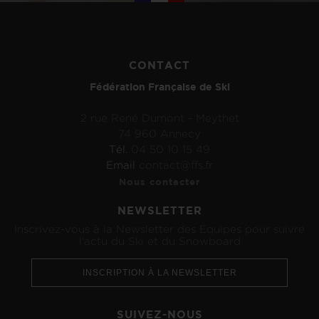
CONTACT
Fédération Française de Ski
2 rue René Dumont - Meythet
74 960 Annecy
Tél.
04 50 10 15 49
Email
contact@ffs.fr
Nous contacter
NEWSLETTER
Inscrivez-vous à la Newsletter des Equipes pour suivre
l'actu du Ski et du Snowboard
INSCRIPTION À LA NEWSLETTER
SUIVEZ-NOUS