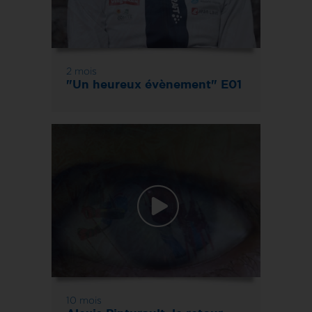
2 mois
"Un heureux évènement" E01
10 mois