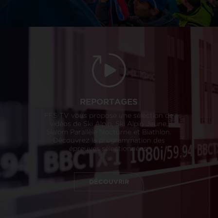
REPORTAGES
FFS TV vous propose une sélection de
vidéos de Ski Alpin, Ski Alpin Jeune,
Slalom Parallèle Nocturne et Biathlon.
Découvrez la programmation des
épreuves sélectionnées.
DÉCOUVRIR