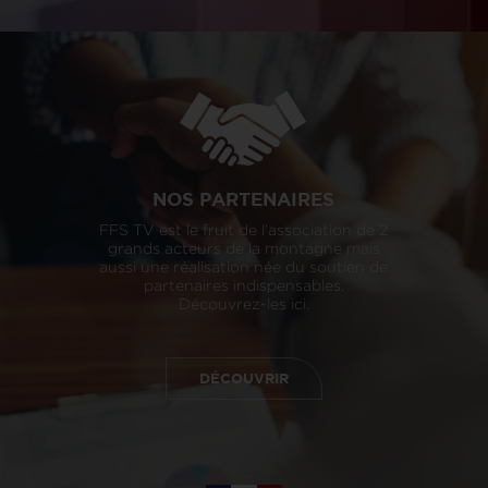
NOS PARTENAIRES
FFS TV est le fruit de l’association de 2
grands acteurs de la montagne mais
aussi une réalisation née du soutien de
partenaires indispensables.
Découvrez-les ici.
DÉCOUVRIR