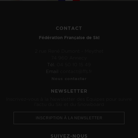
CONTACT
Fédération Française de Ski
2 rue René Dumont - Meythet
74 960 Annecy
Tél.
04 50 10 15 49
Email
contact@ffs.fr
Nous contacter
NEWSLETTER
Inscrivez-vous à la Newsletter des Equipes pour suivre
l'actu du Ski et du Snowboard
INSCRIPTION À LA NEWSLETTER
SUIVEZ-NOUS