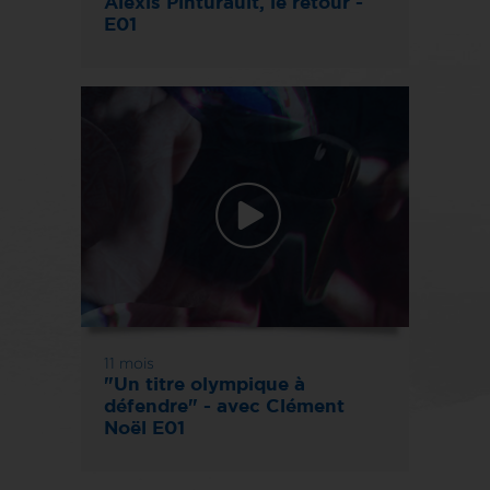
Alexis Pinturault, le retour -
E01
11 mois
"Un titre olympique à
défendre" - avec Clément
Noël E01