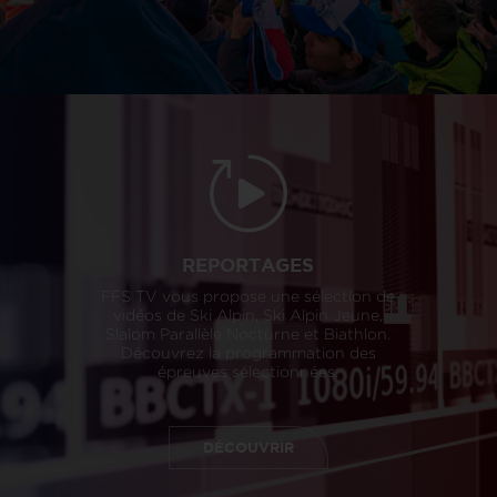
REPORTAGES
FFS TV vous propose une sélection de
vidéos de Ski Alpin, Ski Alpin Jeune,
Slalom Parallèle Nocturne et Biathlon.
Découvrez la programmation des
épreuves sélectionnées.
DÉCOUVRIR