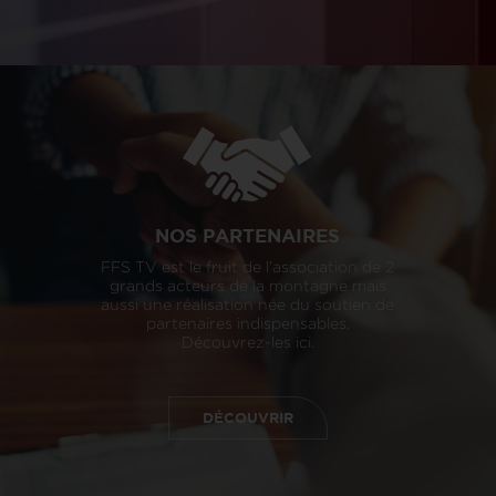
NOS PARTENAIRES
FFS TV est le fruit de l’association de 2
grands acteurs de la montagne mais
aussi une réalisation née du soutien de
partenaires indispensables.
Découvrez-les ici.
DÉCOUVRIR